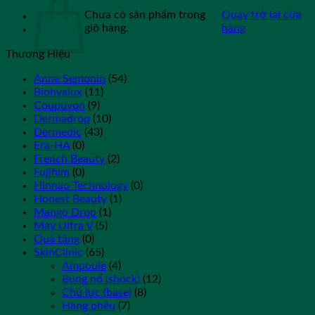
Chưa có sản phẩm trong
Quay trở lại cửa
giỏ hàng.
hàng
Thương Hiệu
Anne Semonin
(54)
Biohyalux
(11)
Coupuvon
(9)
Dermadrop
(10)
Dermedic
(43)
Era-HA
(0)
French Beauty
(2)
Fujifilm
(0)
Hinnao Technology
(0)
Honest Beauty
(1)
Mango Drop
(1)
Máy Ultra V
(5)
Quà tặng
(0)
SkinClinic
(65)
Ampoule
(4)
Bùng nổ (shock)
(12)
Chủ lực (base)
(8)
Hàng phễu
(7)