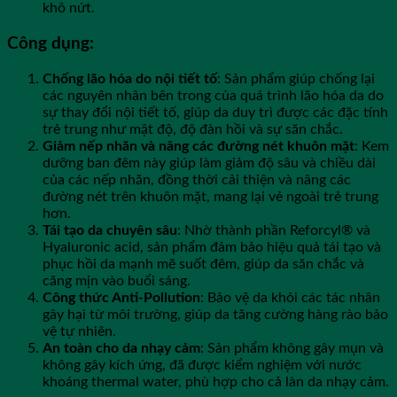
khô nứt.
Công dụng:
Chống lão hóa do nội tiết tố
: Sản phẩm giúp chống lại
các nguyên nhân bên trong của quá trình lão hóa da do
sự thay đổi nội tiết tố, giúp da duy trì được các đặc tính
trẻ trung như mật độ, độ đàn hồi và sự săn chắc.
Giảm nếp nhăn và nâng các đường nét khuôn mặt
: Kem
dưỡng ban đêm này giúp làm giảm độ sâu và chiều dài
của các nếp nhăn, đồng thời cải thiện và nâng các
đường nét trên khuôn mặt, mang lại vẻ ngoài trẻ trung
hơn.
Tái tạo da chuyên sâu
: Nhờ thành phần Reforcyl® và
Hyaluronic acid, sản phẩm đảm bảo hiệu quả tái tạo và
phục hồi da mạnh mẽ suốt đêm, giúp da săn chắc và
căng mịn vào buổi sáng.
Công thức Anti-Pollution
: Bảo vệ da khỏi các tác nhân
gây hại từ môi trường, giúp da tăng cường hàng rào bảo
vệ tự nhiên.
An toàn cho da nhạy cảm
: Sản phẩm không gây mụn và
không gây kích ứng, đã được kiểm nghiệm với nước
khoáng thermal water, phù hợp cho cả làn da nhạy cảm.