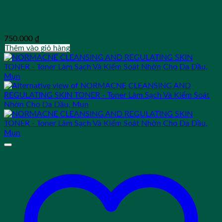
750.000
₫
Thêm vào giỏ hàng