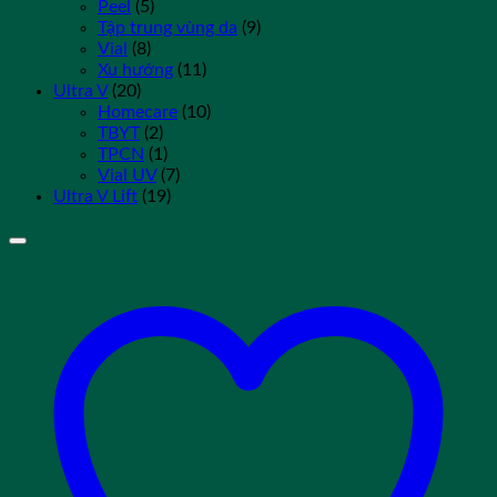
Peel
(5)
Tập trung vùng da
(9)
Vial
(8)
Xu hướng
(11)
Ultra V
(20)
Homecare
(10)
TBYT
(2)
TPCN
(1)
Vial UV
(7)
Ultra V Lift
(19)