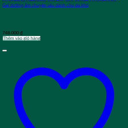
Gel dưỡng ẩm chuyên sâu dành cho da khô
748.000
₫
Thêm vào giỏ hàng