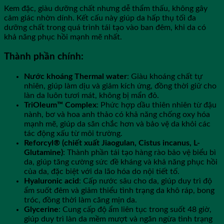
Kem đặc, giàu dưỡng chất nhưng dễ thẩm thấu, không gây
cảm giác nhờn dính. Kết cấu này giúp da hấp thụ tối đa
dưỡng chất trong quá trình tái tạo vào ban đêm, khi da có
khả năng phục hồi mạnh mẽ nhất.
Thành phần chính:
Nước khoáng Thermal water
: Giàu khoáng chất tự
nhiên, giúp làm dịu và giảm kích ứng, đồng thời giữ cho
làn da luôn tươi mát, không bị mẩn đỏ.
TriOleum™ Complex
: Phức hợp dầu thiên nhiên từ đậu
nành, bơ và hoa anh thảo có khả năng chống oxy hóa
mạnh mẽ, giúp da săn chắc hơn và bảo vệ da khỏi các
tác động xấu từ môi trường.
Reforcyl® (chiết xuất Jiaogulan, Cistus incanus, L-
Glutamine)
: Thành phần tái tạo hàng rào bảo vệ biểu bì
da, giúp tăng cường sức đề kháng và khả năng phục hồi
của da, đặc biệt với da lão hóa do nội tiết tố.
Hyaluronic acid
: Cấp nước sâu cho da, giúp duy trì độ
ẩm suốt đêm và giảm thiểu tình trạng da khô ráp, bong
tróc, đồng thời làm căng mịn da.
Glycerine
: Cung cấp độ ẩm liên tục trong suốt 48 giờ,
giúp duy trì làn da mềm mượt và ngăn ngừa tình trạng