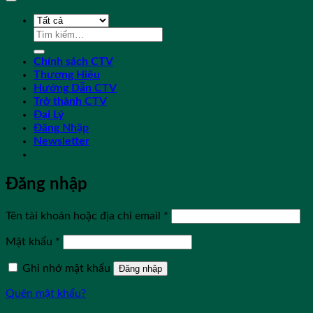
Tìm
kiếm:
Chính sách CTV
Thương Hiệu
Hướng Dẫn CTV
Trở thành CTV
Đại Lý
Đăng Nhập
Newsletter
Đăng nhập
Bắt
Tên tài khoản hoặc địa chỉ email
*
buộc
Bắt
Mật khẩu
*
buộc
Ghi nhớ mật khẩu
Đăng nhập
Quên mật khẩu?