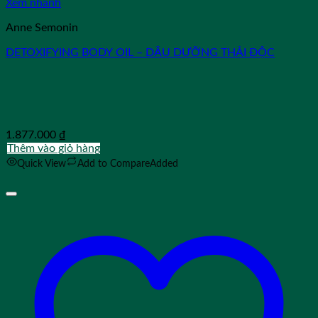
Xem nhanh
Anne Semonin
DETOXIFYING BODY OIL – DẦU DƯỠNG THẢI ĐỘC
1.877.000
₫
Thêm vào giỏ hàng
Quick View
Add to Compare
Added