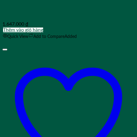
1.647.000
₫
Thêm vào giỏ hàng
Quick View
Add to Compare
Added