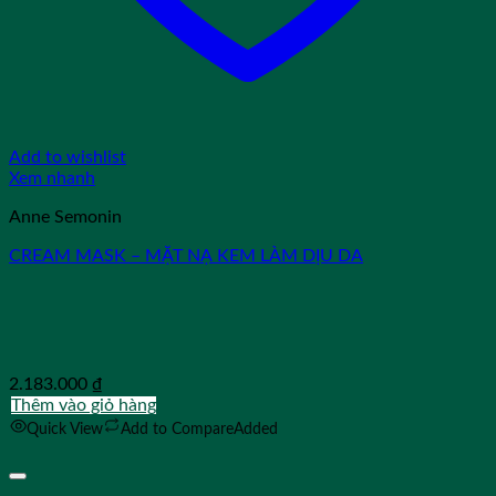
Add to wishlist
Xem nhanh
Anne Semonin
CREAM MASK – MẶT NẠ KEM LÀM DỊU DA
2.183.000
₫
Thêm vào giỏ hàng
Quick View
Add to Compare
Added