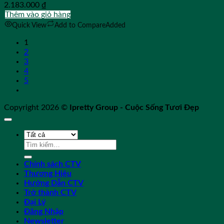
2.183.000
₫
Thêm vào giỏ hàng
Quick View
Add to Compare
Added
1
2
3
4
5
Copyright 2026 ©
Ipretty Group - Cuộc Sống Tươi Đẹp
Tìm
kiếm:
Chính sách CTV
Thương Hiệu
Hướng Dẫn CTV
Trở thành CTV
Đại Lý
Đăng Nhập
Newsletter