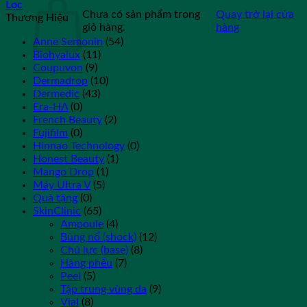
Lọc
Chưa có sản phẩm trong
Quay trở lại cửa
Thương Hiệu
giỏ hàng.
hàng
Anne Semonin
(54)
Biohyalux
(11)
Coupuvon
(9)
Dermadrop
(10)
Dermedic
(43)
Era-HA
(0)
French Beauty
(2)
Fujifilm
(0)
Hinnao Technology
(0)
Honest Beauty
(1)
Mango Drop
(1)
Máy Ultra V
(5)
Quà tặng
(0)
SkinClinic
(65)
Ampoule
(4)
Bùng nổ (shock)
(12)
Chủ lực (base)
(8)
Hàng phễu
(7)
Peel
(5)
Tập trung vùng da
(9)
Vial
(8)