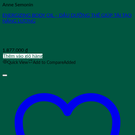
Anne Semonin
ENERGIZING BODY OIL – DẦU DƯỠNG THỂ GIÚP TÁI TẠO
NĂNG LƯỢNG
1.877.000
₫
Thêm vào giỏ hàng
Quick View
Add to Compare
Added