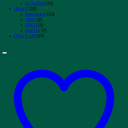
Xu hướng
(11)
Ultra V
(20)
Homecare
(10)
TBYT
(2)
TPCN
(1)
Vial UV
(7)
Ultra V Lift
(19)