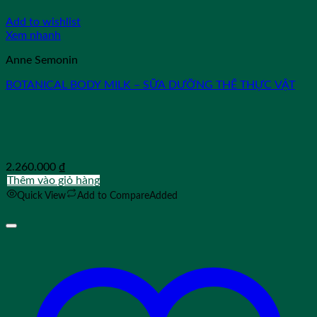
Add to wishlist
Xem nhanh
Anne Semonin
BOTANICAL BODY MILK – SỮA DƯỠNG THỂ THỰC VẬT
2.260.000
₫
Thêm vào giỏ hàng
Quick View
Add to Compare
Added